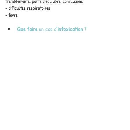
tremblements, perte d’équilibre, convulsions
- 
difficultés respiratoires
- 
fièvre
Que faire
 en cas d’
intoxication
 ?