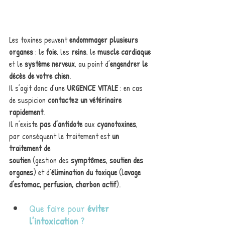
Les toxines peuvent
 endommager plusieurs 
organes
 : le 
foie
, les 
reins
, le 
muscle cardiaque
et le
 système nerveux
, au point d’
engendrer le 
décès de votre chien
.
Il s’agit donc d’une 
URGENCE VITALE
 : en cas 
de suspicion 
contactez un vétérinaire 
rapidement
.
Il n’existe 
pas d’antidote
 aux
 cyanotoxines
, 
par conséquent le traitement est 
un 
traitement de
soutien
 (gestion des 
symptômes
, 
soutien des 
organes
) et d’
élimination du toxique
 (l
avage
d’estomac, perfusion, charbon actif
).
Que faire pour
 éviter 
l’intoxication
 ?