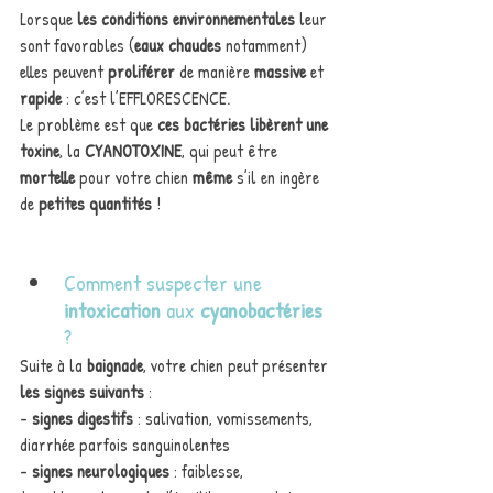
Lorsque
 les conditions environnementales 
leur 
sont favorables (
eaux chaudes
 notamment) 
elles peuvent 
proliférer
 de manière 
massive
 et 
rapide
 : c’est l’EFFLORESCENCE.
Le problème est que 
ces bactéries libèrent une 
toxine
, la 
CYANOTOXINE
, qui peut être 
mortelle 
pour votre chien 
même
 s’il en ingère 
de 
petites quantités
 !
Comment suspecter une 
intoxication
 aux 
cyanobactéries
?
Suite à la
 baignade
, votre chien peut présenter 
les signes suivants
 :
- 
signes digestifs
 : salivation, vomissements, 
diarrhée parfois sanguinolentes
- 
signes neurologiques
 : faiblesse, 