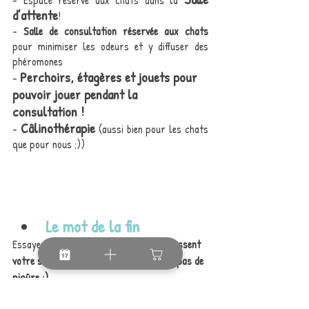
- Espace réservé aux chats dans la 
d’attente
!
- 
Salle de consultation réservée aux chats
pour minimiser les odeurs et y diffuser des 
phéromones
Perchoirs, étagères et jouets pour 
- 
pouvoir jouer pendant la 
consultation !
Câlinothérapie
- 
 (aussi bien pour les chats 
que pour nous ;)) 
Le mot de la fin 
Essayez de 
vous détendre
, votre chat 
ressent 
votre stress
 et promis on ne vous fera 
pas de 
piqûre ;)