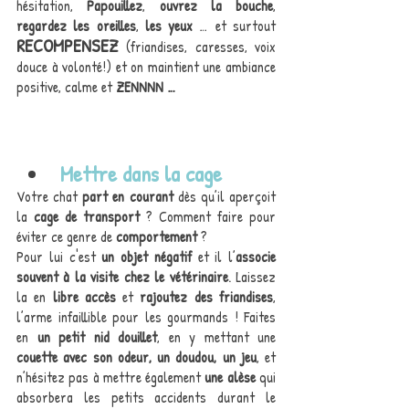
hésitation, 
Papouillez
, 
ouvrez la bouche
, 
regardez les oreilles
, 
les yeux
 … et surtout 
RECOMPENSEZ
 (friandises, caresses, voix 
douce à volonté!) et on maintient une ambiance 
positive, calme et
 ZENNNN …
Mettre dans la cage
Votre chat
 part en courant
 dès qu’il aperçoit 
la
 cage de transport
 ? Comment faire pour 
éviter ce genre de 
comportement
 ? 
Pour lui c'est 
un objet négatif
 et il l’
associe 
souvent à la visite chez le vétérinaire
. Laissez 
la en
 libre accès
 et
 rajoutez des friandises
, 
l’arme infaillible pour les gourmands ! Faites 
en 
un petit nid douillet
, en y mettant une 
couette avec son odeur, un doudou, un jeu
, et 
n’hésitez pas à mettre également 
une alèse
 qui 
absorbera les petits accidents durant le 