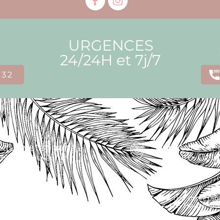
URGENCES
24/24H et 7j/7
 32
ique vétérinaire
Cabinet vétér
asse-Goulaine
Haute-Goul
e de la champagnere
2 rue des Epin
115 Basse-Goulaine
44115 Haute-Go