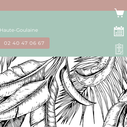
Haute-Goulaine
02 40 47 06 67
inaire
aine
ettes
ulaine