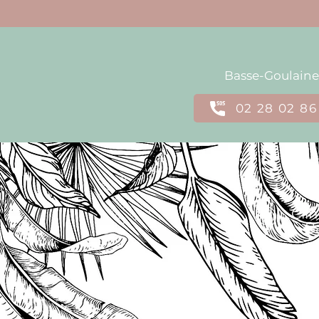
Basse-Goulaine
02 28 02 86
Clin
B
40 ru
44